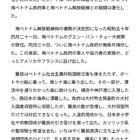
南ベトナム政府軍と南ベトナム解放戦線との戦闘は激化し
た。
南ベトナム解放戦線側の優勢が決定的になった昭和五十年
四月二十一日、南ベトナムのグエン・バン・チュー大統領
が辞任。同月三十日、ついに南ベトナム政府が無条件降伏し
た。この直前、南ベトナム政府の軍人や協力者の家族が、ど
っとアメリカやフランスに逃げ出した。
難民はベトナム社会主義共和国樹立後も後をたたず、ボー
トや小船に乗って、南シナ海に乗り出した。その一部が、漂
流中を通りかかった船に助けられ、横浜や神戸港に入港した
り、西日本の海岸に漂着した。政府は大村市古賀島町の大村
入国者収容所に収容したが、難民の数が急増し、大村収容所
だけでは対応できなくなった。人道的見地から、日本赤十字
社や宗教団体が難民の引き受けを買って出た。カソリック系
の聖母騎士修道女会も、いちはやく難民救済に立ち上がった
民間団体のひとつで、五十年五月末、横浜に入港したベトナ