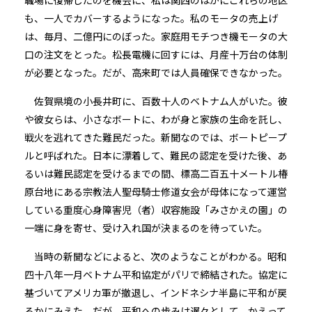
職場に復帰したのを機会に、私は関西のほかにこれらの地区
も、一人でカバーするようになった。私のモータの売上げ
は、毎月、二億円にのぼった。家庭用モチつき機モータの大
口の注文をとった。松長電機に回すには、月産十万台の体制
が必要となった。だが、高来町では人員確保できなかった。
佐賀県境の小長井町に、百数十人のベトナム人がいた。彼
や彼女らは、小さなボートに、わが身と家族の生命を託し、
戦火を逃れてきた難民だった。新聞なのでは、ボートピープ
ルと呼ばれた。日本に漂着して、難民の認定を受けた後、あ
るいは難民認定を受けるまでの間、標高二百五十メートル椿
原台地にある宗教法人聖母騎士修道女会が母体になって運営
している重度心身障害児（者）収容施設「みさかえの園」の
一端に身を寄せ、受け入れ国が決まるのを待っていた。
当時の新聞などによると、次のようなことがわかる。昭和
四十八年一月ベトナム平和協定がパリで締結された。協定に
基づいてアメリカ軍が撤退し、インドネシナ半島に平和が戻
るかにみえた。だが、平和への歩みは遅々として、かえって