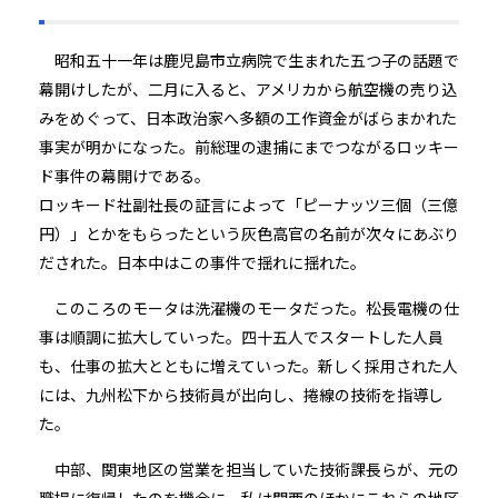
昭和五十一年は鹿児島市立病院で生まれた五つ子の話題で
幕開けしたが、二月に入ると、アメリカから航空機の売り込
みをめぐって、日本政治家へ多額の工作資金がばらまかれた
事実が明かになった。前総理の逮捕にまでつながるロッキー
ド事件の幕開けである。
ロッキード社副社長の証言によって「ピーナッツ三個（三億
円）」とかをもらったという灰色高官の名前が次々にあぶり
だされた。日本中はこの事件で揺れに揺れた。
このころのモータは洗濯機のモータだった。松長電機の仕
事は順調に拡大していった。四十五人でスタートした人員
も、仕事の拡大とともに増えていった。新しく採用された人
には、九州松下から技術員が出向し、捲線の技術を指導し
た。
中部、関東地区の営業を担当していた技術課長らが、元の