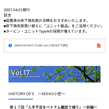
2007.04.01発行
目次
■設置済み床下換気扇の点検をおすすめいたします。
■床下換気扇買い替えに「ユニット製品」をご活用ください。
■タービン・ユニットTypeAの採用が増えています。
WIND FROM FUTURE Vol.17をPDFで読む
HISTORY OF S ～SEIHO小史～
第１７回「人手不足をベトナム難民で補う」ー前編ー