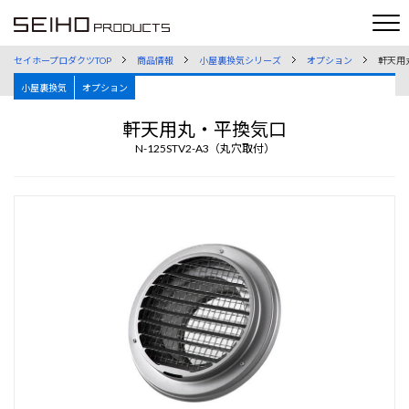
セイホープロダクツTOP
商品情報
小屋裏換気シリーズ
オプション
軒天用
小屋裏換気
オプション
軒天用丸・平換気口
N-125STV2-A3（丸穴取付）