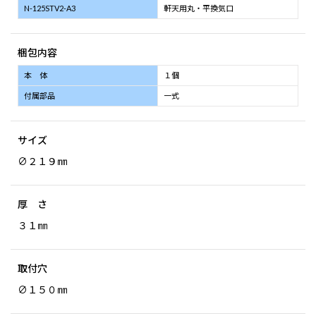
N-125STV2-A3
軒天用丸・平換気口
梱包内容
本 体
１個
付属部品
一式
サイズ
∅２１９㎜
厚 さ
３１㎜
取付穴
∅１５０㎜