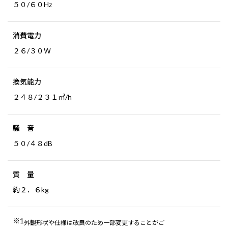
５０/６０Hz
消費電力
２６/３０Ｗ
換気能力
２４８/２３１㎥/h
騒 音
５０/４８dB
質 量
約２．６kg
※1
外観形状や仕様は改良のため一部変更することがご