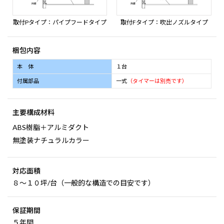
取付Pタイプ：パイプフードタイプ
取付Fタイプ：吹出ノズルタイプ
梱包内容
本 体
１台
付属部品
一式
（タイマーは別売です）
主要構成材料
ABS樹脂＋アルミダクト
無塗装ナチュラルカラー
対応面積
８～１０坪/台（一般的な構造での目安です）
保証期間
５年間