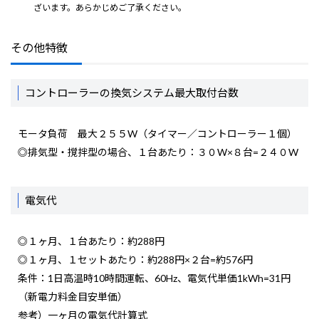
ざいます。あらかじめご了承ください。
その他特徴
コントローラーの換気システム最大取付台数
モータ負荷 最大２５５W（タイマー／コントローラー１個）
◎排気型・撹拌型の場合、１台あたり：３０W×８台=２４０W
電気代
◎１ヶ月、１台あたり：約288円
◎１ヶ月、１セットあたり：約288円×２台=約576円
条件：1日高温時10時間運転、60Hz、電気代単価1kWh=31円
（新電力料金目安単価）
参考）一ヶ月の電気代計算式