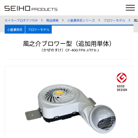
セイホープロダクツTOP
商品情報
小屋裏換気シリーズ
ブロワーモデル
風
小屋裏換気
ブロワーモデル
風之介ブロワー型（追加用単体）
（かぜのすけ）CF-400-TPX-J/TFX-J