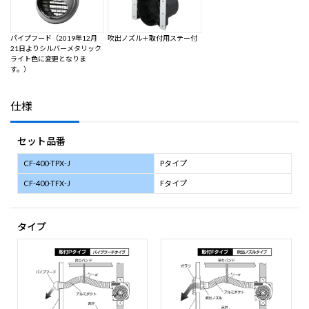
パイプフード（2019年12月
吹出ノズル＋取付用ステー付
21日よりシルバーメタリック
ライト色に変更となりま
す。）
仕様
セット品番
CF-400-TPX-J
Pタイプ
CF-400-TFX-J
Fタイプ
タイプ