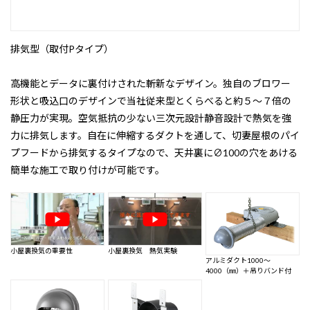
排気型（取付Pタイプ）
高機能とデータに裏付けされた斬新なデザイン。独自のブロワー
形状と吸込口のデザインで当社従来型とくらべると約５～７倍の
静圧力が実現。空気抵抗の少ない三次元設計静音設計で熱気を強
力に排気します。自在に伸縮するダクトを通して、切妻屋根のパイ
プフードから排気するタイプなので、天井裏に∅100の穴をあける
簡単な施工で取り付けが可能です。
小屋裏換気の重要性
小屋裏換気 熱気実験
アルミダクト1000～
4000（㎜）＋吊りバンド付