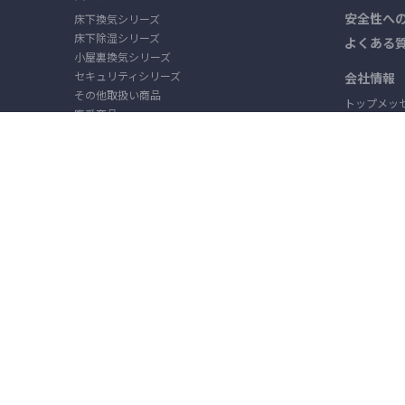
安全性へ
床下換気シリーズ
床下除湿シリーズ
よくある
小屋裏換気シリーズ
セキュリティシリーズ
会社情報
その他取扱い商品
トップメッ
廃番商品
企業理念
オリジナルモーター
会社概要
沿革