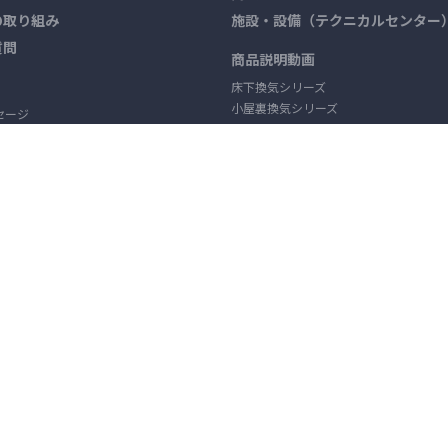
の取り組み
施設・設備（テクニカルセンター
質問
商品説明動画
床下換気シリーズ
小屋裏換気シリーズ
セージ
セキュリティシリーズ
施設・設備
その他