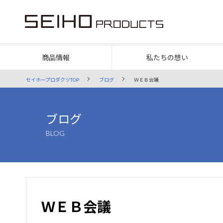
商品情報
私たちの想い
セイホープロダクツTOP
ブログ
ＷＥＢ会議
私たちの想い
安全への取り組み
よくある質問
会社情報
SPIRIT
SAFETY
FAQ
COMPANY
モノ
第三
換気
トッ
ブログ
BLOG
私たちの想いTOP
安全への取り組みTOP
よくある質問TOP
三位
財団
床下
沿革
ＷＥＢ会議
ＰＬ