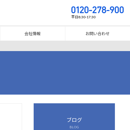
平日8:30-17:30
会社情報
お問い合わせ
客接点
SEマークを表示
キュリティシステム FAQ
会社概要
O9001-2000に基づく品質管理基準
下換気に関する情報
ブログ
ースレス構造
BLOG