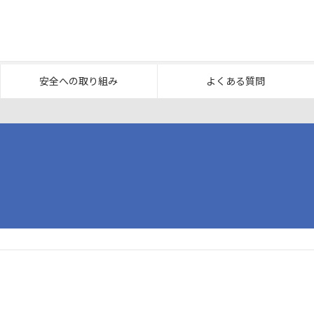
安全への取り組み
よくある質問
づくり
者認証機関による安全性の確認
システム FAQ
プメッセージ
企業理念
顧
P
セ
一体の有機組織
法人 電気安全環境研究所による工場審査
・小屋裏の換気相談室
IS
床
保険に加入
ア