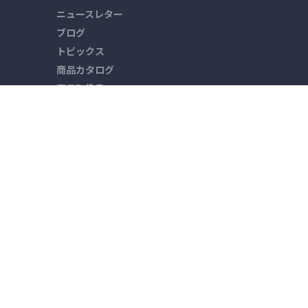
）
ニュースレター
ブログ
トピックス
商品カタログ
商品取扱書
新着情報
営業日カレンダー
メーカーからの重要なお知らせ
プライバシーポリシー
サイトご利用にあたって