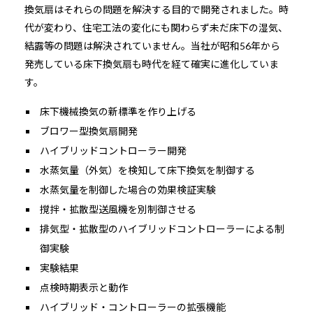
換気扇はそれらの問題を解決する目的で開発されました。時
代が変わり、住宅工法の変化にも関わらず未だ床下の湿気、
結露等の問題は解決されていません。当社が昭和56年から
発売している床下換気扇も時代を経て確実に進化していま
す。
床下機械換気の新標準を作り上げる
ブロワー型換気扇開発
ハイブリッドコントローラー開発
水蒸気量（外気）を検知して床下換気を制御する
水蒸気量を制御した場合の効果検証実験
撹拌・拡散型送風機を別制御させる
排気型・拡散型のハイブリッドコントローラーによる制
御実験
実験結果
点検時期表示と動作
ハイブリッド・コントローラーの拡張機能